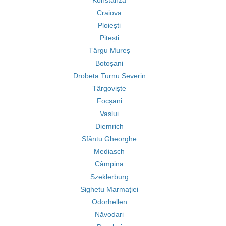
Konstanza
Craiova
Ploiești
Pitești
Târgu Mureș
Botoșani
Drobeta Turnu Severin
Târgoviște
Focșani
Vaslui
Diemrich
Sfântu Gheorghe
Mediasch
Câmpina
Szeklerburg
Sighetu Marmației
Odorhellen
Năvodari