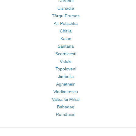
Dorohoi
Cisnădie
Târgu Frumos
Alt-Petschka
Chitila
Kalan
Sântana
Scornicești
Videle
Topoloveni
Jimbolia
Agnetheln
Vladimirescu
Valea lui Mihai
Babadag
Rumänien