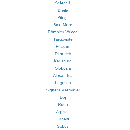
Sektor 1
Brăila
Pitești
Baia Mare
Râmnicu Vâlcea
Târgoviște
Focșani
Diemrich
Karlsburg
Slobozia
Alexandria
Lugosch
Sighetu Marmației
Dej
Reen
Argisch
Lupeni
Sebeș