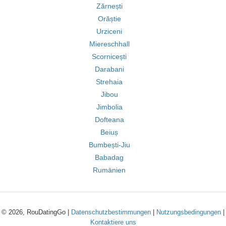
Zărnești
Orăștie
Urziceni
Miereschhall
Scornicești
Darabani
Strehaia
Jibou
Jimbolia
Dofteana
Beiuș
Bumbești-Jiu
Babadag
Rumänien
© 2026, RouDatingGo |
Datenschutzbestimmungen
|
Nutzungsbedingungen
|
Kontaktiere uns