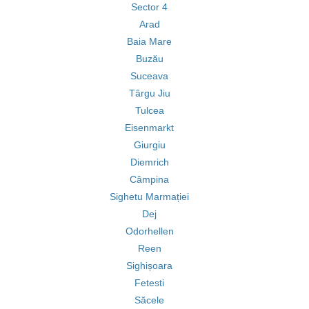
Sector 4
Arad
Baia Mare
Buzău
Suceava
Târgu Jiu
Tulcea
Eisenmarkt
Giurgiu
Diemrich
Câmpina
Sighetu Marmației
Dej
Odorhellen
Reen
Sighișoara
Fetesti
Săcele