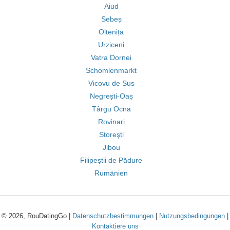
Aiud
Sebeș
Oltenița
Urziceni
Vatra Dornei
Schomlenmarkt
Vicovu de Sus
Negrești-Oaș
Târgu Ocna
Rovinari
Storeşti
Jibou
Filipeștii de Pădure
Rumänien
© 2026, RouDatingGo |
Datenschutzbestimmungen
|
Nutzungsbedingungen
|
Kontaktiere uns