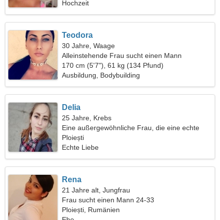
Hochzeit
Teodora
30 Jahre, Waage
Alleinstehende Frau sucht einen Mann
170 cm (5'7"), 61 kg (134 Pfund)
Ausbildung, Bodybuilding
Delia
25 Jahre, Krebs
Eine außergewöhnliche Frau, die eine echte
Beziehung sucht
Ploiești
Echte Liebe
Rena
21 Jahre alt, Jungfrau
Frau sucht einen Mann 24-33
Ploiești, Rumänien
Ehe