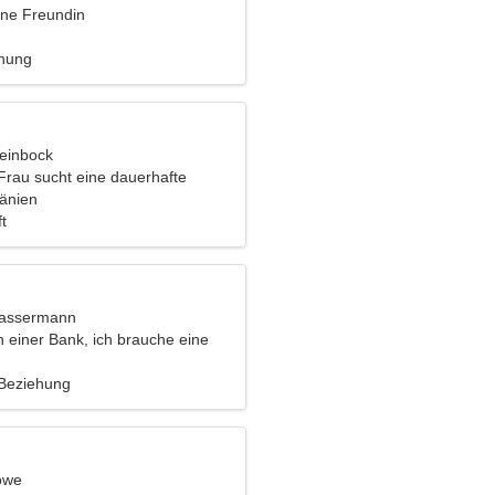
ine Freundin
ehung
teinbock
Frau sucht eine dauerhafte
mänien
t
Wassermann
in einer Bank, ich brauche eine
rau
 Beziehung
öwe