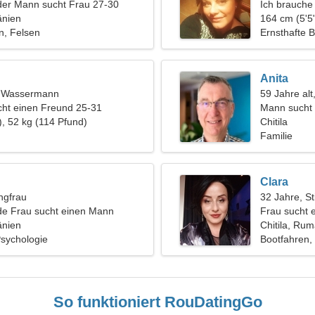
der Mann sucht Frau 27-30
Ich brauche
änien
164 cm (5'5"
en, Felsen
Ernsthafte 
Anita
t, Wassermann
59 Jahre alt
ht einen Freund 25-31
Mann sucht 
), 52 kg (114 Pfund)
Chitila
Familie
Clara
ngfrau
32 Jahre, St
de Frau sucht einen Mann
Frau sucht 
änien
Chitila, Ru
Psychologie
Bootfahren,
So funktioniert RouDatingGo