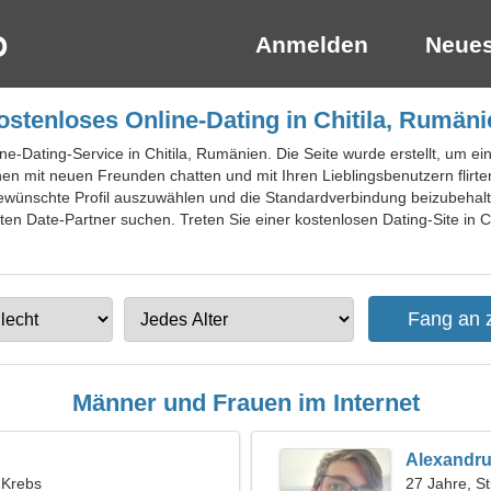
Anmelden
Neues
ostenloses Online-Dating in Chitila, Rumäni
ine-Dating-Service in Chitila, Rumänien. Die Seite wurde erstellt, um 
n mit neuen Freunden chatten und mit Ihren Lieblingsbenutzern flirte
wünschte Profil auszuwählen und die Standardverbindung beizubehalte
n Date-Partner suchen. Treten Sie einer kostenlosen Dating-Site in Chi
Männer und Frauen im Internet
Alexandr
, Krebs
27 Jahre, St