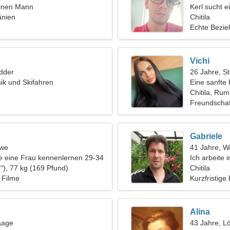
einen Mann
Kerl sucht e
änien
Chitila
Echte Bezi
Vichi
dder
26 Jahre, S
sik und Skifahren
Eine sanfte 
Beziehung
Chitila, Ru
Freundschaf
Gabriele
öwe
41 Jahre, 
 eine Frau kennenlernen 29-34
Ich arbeite 
"), 77 kg (169 Pfund)
verspielte F
Chitila
, Filme
Kurzfristige
Alina
aage
43 Jahre, L