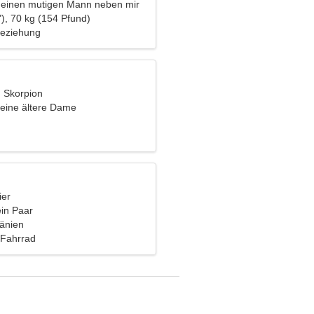
 einen mutigen Mann neben mir
), 70 kg (154 Pfund)
Beziehung
, Skorpion
eine ältere Dame
ier
ein Paar
mänien
 Fahrrad