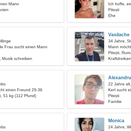
einen Mann
Ich hoffe, e
änien
Pitești
Ehe
Vasilache
llinge
34 Jahre, St
de Frau sucht einen Mann
Mann möcht
Pitești, Ru
, Musik schreiben
Kraftdreikam
Alexandr
ebs
22 Jahre alt
ht einen Freund 29-36
Kerl sucht 
), 51 kg (112 Pfund)
Pitești
Familie
Monica
ebs
24 Jahre, 