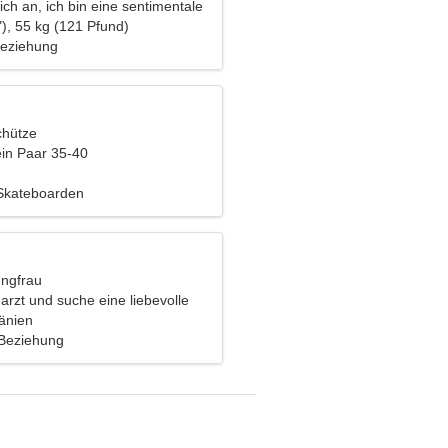
ch an, ich bin eine sentimentale
), 55 kg (121 Pfund)
Beziehung
chütze
ein Paar 35-40
 Skateboarden
ungfrau
arzt und suche eine liebevolle
mänien
 Beziehung