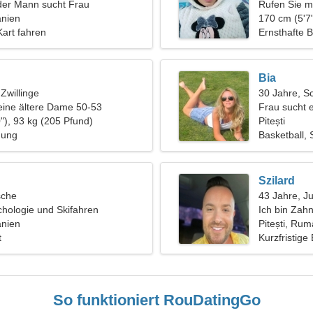
der Mann sucht Frau
Rufen Sie mi
änien
Frau
170 cm (5'7"
art fahren
Ernsthafte 
Bia
 Zwillinge
30 Jahre, S
eine ältere Dame 50-53
Frau sucht 
"), 93 kg (205 Pfund)
Pitești
hung
Basketball,
Szilard
sche
43 Jahre, J
hologie und Skifahren
Ich bin Zahn
änien
Frau
Pitești, Ru
t
Kurzfristige
So funktioniert RouDatingGo