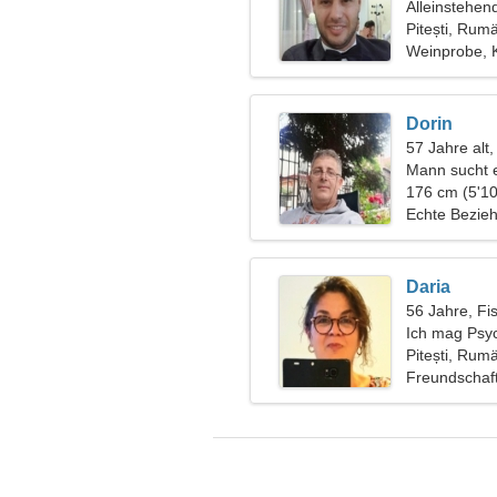
Alleinstehen
Pitești, Rum
Weinprobe, K
Dorin
57 Jahre alt,
Mann sucht 
176 cm (5'10
Echte Bezie
Daria
56 Jahre, Fi
Ich mag Psyc
Pitești, Rum
Freundschaf