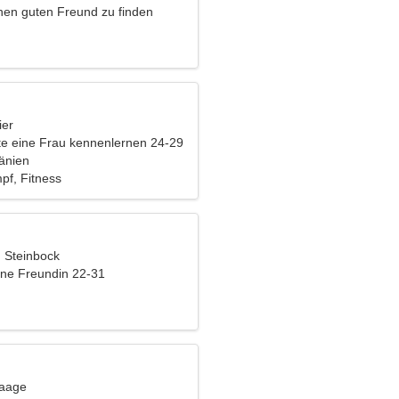
inen guten Freund zu finden
ier
e eine Frau kennenlernen 24-29
mänien
pf, Fitness
u
, Steinbock
eine Freundin 22-31
Waage