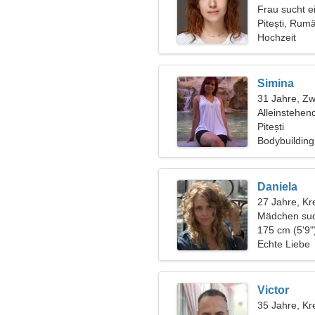
Frau sucht 
Pitești, Rum
Hochzeit
Simina
31 Jahre, Zwi
Alleinstehen
Pitești
Bodybuilding
Daniela
27 Jahre, Kr
Mädchen suc
175 cm (5'9"
Echte Liebe
Victor
35 Jahre, Kr