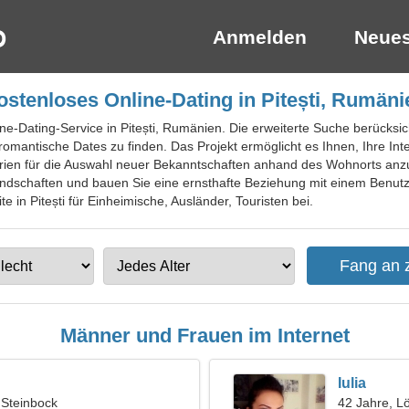
Anmelden
Neues
ostenloses Online-Dating in Pitești, Rumäni
ne-Dating-Service in Pitești, Rumänien. Die erweiterte Suche berücksic
omantische Dates zu finden. Das Projekt ermöglicht es Ihnen, Ihre Inte
rien für die Auswahl neuer Bekanntschaften anhand des Wohnorts anzu
ndschaften und bauen Sie eine ernsthafte Beziehung mit einem Benutz
e in Pitești für Einheimische, Ausländer, Touristen bei.
Männer und Frauen im Internet
Iulia
 Steinbock
42 Jahre, L