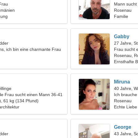
Frau
Mann sucht 
umänien
Rosenau
hung
Familie
Gabby
dder
27 Jahre, St
uns, ich bin eine charmante Frau
Frau sucht 
Rosenau, R
Ernsthafte 
Miruna
llinge
40 Jahre, 
de Frau sucht einen Mann 36-41
Ich brauche
), 61 kg (134 Pfund)
Rosenau
rchitektur
Echte Liebe
George
dder
43 Jahre, S