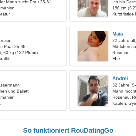
der Mann sucht Frau 25-31
Ich bin Der
umänien
erfahrene F
186 cm (6'2"
eratur
Kurzfristige
Maia
orpion
22 Jahre alt
in Paar 35-45
Mädchen su
), 60 kg (132 Pfund)
Rosenau
affiti
Ehe
Andrei
assermann
32 Jahre, S
hen und Ballett
Mann möcht
umänien
Rosenau, R
t
Kaufen, Gym
So funktioniert RouDatingGo