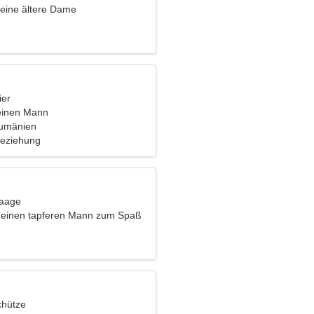
eine ältere Dame
ier
einen Mann
umänien
Beziehung
Waage
 einen tapferen Mann zum Spaß
chütze