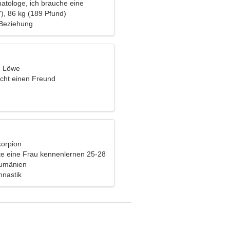
matologe, ich brauche eine
rau
), 86 kg (189 Pfund)
 Beziehung
, Löwe
cht einen Freund
korpion
e eine Frau kennenlernen 25-28
umänien
nastik