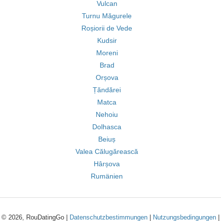
Vulcan
Turnu Măgurele
Roșiorii de Vede
Kudsir
Moreni
Brad
Orșova
Țăndărei
Matca
Nehoiu
Dolhasca
Beiuș
Valea Călugărească
Hârșova
Rumänien
© 2026, RouDatingGo |
Datenschutzbestimmungen
|
Nutzungsbedingungen
|