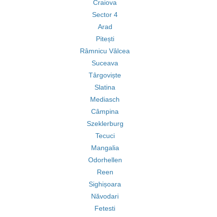
Craiova
Sector 4
Arad
Pitești
Râmnicu Vâlcea
Suceava
Târgoviște
Slatina
Mediasch
Câmpina
Szeklerburg
Tecuci
Mangalia
Odorhellen
Reen
Sighișoara
Năvodari
Fetesti