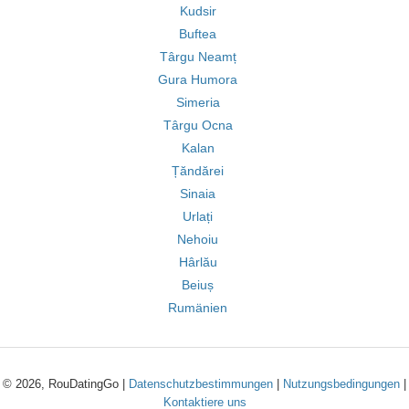
Kudsir
Buftea
Târgu Neamț
Gura Humora
Simeria
Târgu Ocna
Kalan
Țăndărei
Sinaia
Urlați
Nehoiu
Hârlău
Beiuș
Rumänien
© 2026, RouDatingGo |
Datenschutzbestimmungen
|
Nutzungsbedingungen
|
Kontaktiere uns