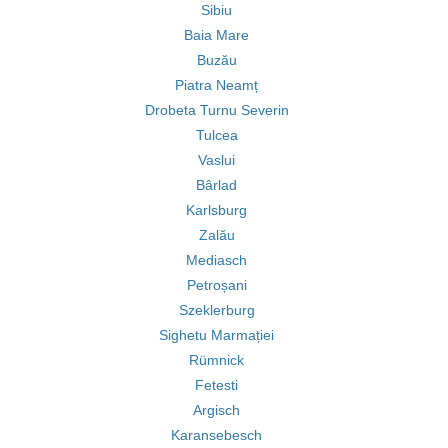
Sibiu
Baia Mare
Buzău
Piatra Neamț
Drobeta Turnu Severin
Tulcea
Vaslui
Bârlad
Karlsburg
Zalău
Mediasch
Petroșani
Szeklerburg
Sighetu Marmației
Rümnick
Fetesti
Argisch
Karansebesch