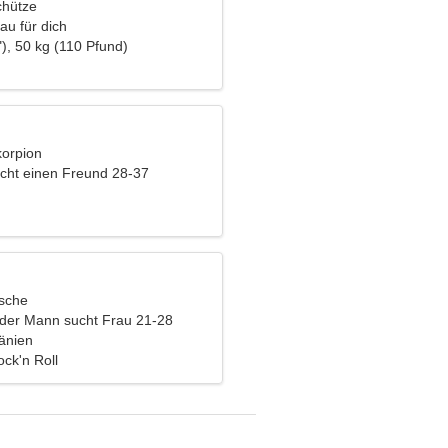
chütze
au für dich
), 50 kg (110 Pfund)
korpion
cht einen Freund 28-37
ische
nder Mann sucht Frau 21-28
änien
ck'n Roll