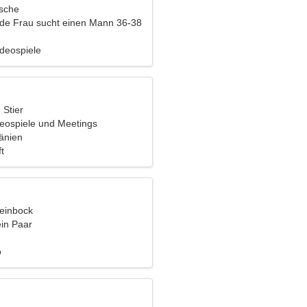
ische
nde Frau sucht einen Mann 36-38
ideospiele
 Stier
deospiele und Meetings
änien
t
teinbock
ein Paar
o