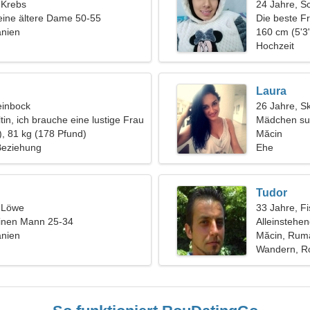
, Krebs
24 Jahre, S
eine ältere Dame 50-55
Die beste Fr
nien
160 cm (5'3"
Hochzeit
Laura
einbock
26 Jahre, S
tin, ich brauche eine lustige Frau
Mädchen su
), 81 kg (178 Pfund)
Măcin
 Beziehung
Ehe
Tudor
, Löwe
33 Jahre, F
einen Mann 25-34
Alleinstehe
nien
Măcin, Rum
Wandern, Ro