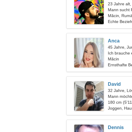
23 Jahre alt,
Mann sucht 
Măcin, Rumä
Echte Bezie
Anca
45 Jahre, Ju
Ich brauche 
zusammen Sk
Măcin
Ernsthafte B
David
32 Jahre, L
Mann möchte
180 cm (5'11
Joggen, Haus
Dennis