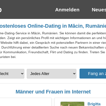
Anmelden
Neues
ostenloses Online-Dating in Măcin, Rumäni
ine-Dating-Service in Măcin, Rumänien. Sie können damit die perfekten
n. Zeigt ein persönliches Profil mit wichtigen Informationen an und hi
 Website hilft dabei, ein Gespräch mit potenziellen Partnern in einer r
n. Durchführung einer detaillierten Suche nach neuen Bekanntschaften
ür Kommunikation, Freundschaft, Flirt und Dating zu finden. Treten Sie 
risten bei.
Männer und Frauen im Internet
Brigitta