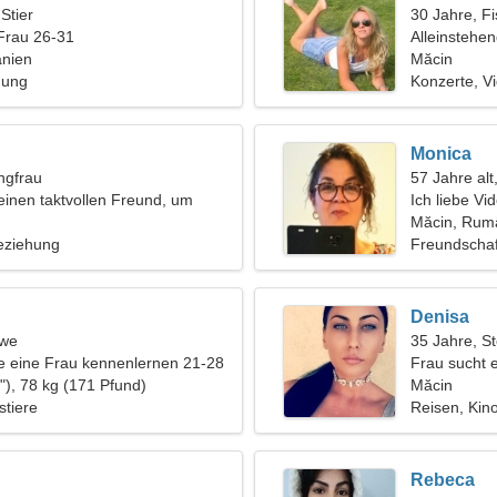
 Stier
30 Jahre, F
Frau 26-31
Alleinstehe
nien
Măcin
hung
Konzerte, V
Monica
ngfrau
57 Jahre alt,
einen taktvollen Freund, um
Ich liebe Vi
i zu fahren
Măcin, Rum
eziehung
Freundschaf
Denisa
öwe
35 Jahre, S
 eine Frau kennenlernen 21-28
Frau sucht 
"), 78 kg (171 Pfund)
Măcin
tiere
Reisen, Kin
Rebeca