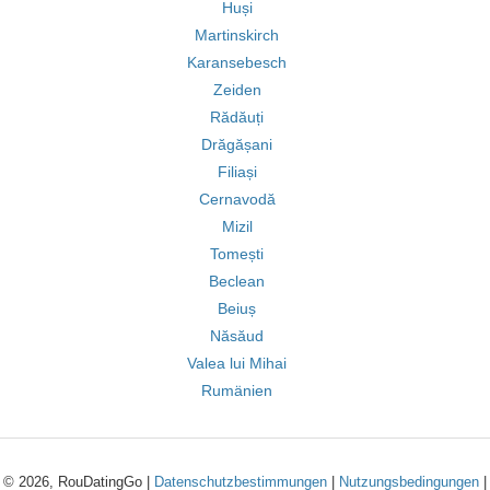
Huși
Martinskirch
Karansebesch
Zeiden
Rădăuți
Drăgășani
Filiași
Cernavodă
Mizil
Tomești
Beclean
Beiuș
Năsăud
Valea lui Mihai
Rumänien
© 2026, RouDatingGo |
Datenschutzbestimmungen
|
Nutzungsbedingungen
|