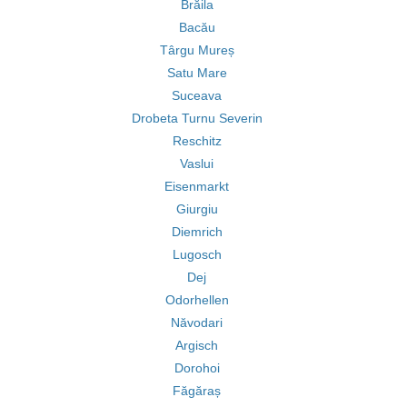
Brăila
Bacău
Târgu Mureș
Satu Mare
Suceava
Drobeta Turnu Severin
Reschitz
Vaslui
Eisenmarkt
Giurgiu
Diemrich
Lugosch
Dej
Odorhellen
Năvodari
Argisch
Dorohoi
Făgăraș