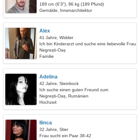
189 cm (6'3"), 86 kg (189 Pfund)
Gemälde, Innenarchitektur
Alex
41 Jahre, Widder
Ich bin Kinderarzt und suche eine liebevolle Frau
Negrești-Oaș
Familie
Adelina
42 Jahre, Steinbock
Ich suche einen guten Freund zum
gemeinsamen Wandern
Negrești-Oaș, Rumänien
Hochzeit
Ilinca
32 Jahre, Stier
Frau sucht ein Paar 38-42