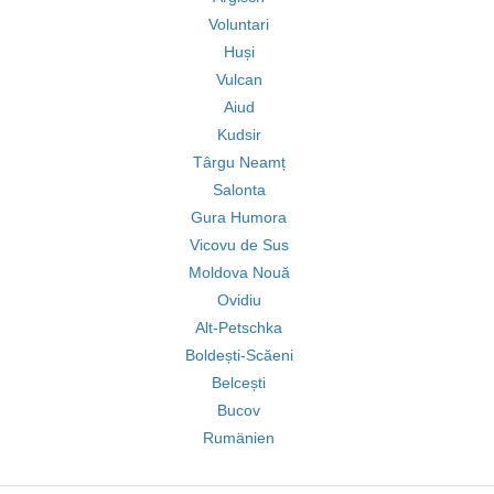
Voluntari
Huși
Vulcan
Aiud
Kudsir
Târgu Neamț
Salonta
Gura Humora
Vicovu de Sus
Moldova Nouă
Ovidiu
Alt-Petschka
Boldești-Scăeni
Belcești
Bucov
Rumänien